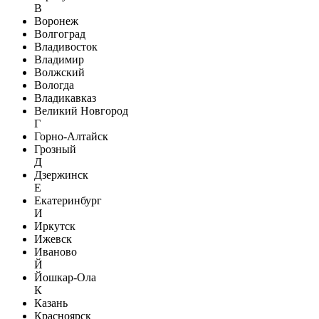
В
Воронеж
Волгоград
Владивосток
Владимир
Волжский
Вологда
Владикавказ
Великий Новгород
Г
Горно-Алтайск
Грозный
Д
Дзержинск
Е
Екатеринбург
И
Иркутск
Ижевск
Иваново
Й
Йошкар-Ола
К
Казань
Красноярск