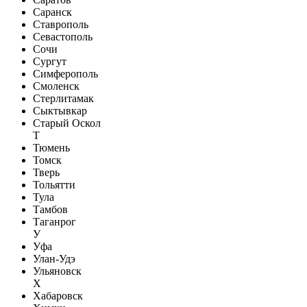
Саранск
Ставрополь
Севастополь
Сочи
Сургут
Симферополь
Смоленск
Стерлитамак
Сыктывкар
Старый Оскол
Т
Тюмень
Томск
Тверь
Тольятти
Тула
Тамбов
Таганрог
У
Уфа
Улан-Удэ
Ульяновск
Х
Хабаровск