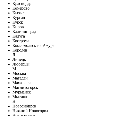
Краснодар
Кемерово
Кызыл
Курган
Курск
Киров
Калининград
Калуга
Кострома
Комсомольск-на-Амуре
Королёв
Л
Липецк
Люберцы
М
Москва
Магадан
Махачкала
Магнитогорск
Мурманск
Мытищи
Н
Новосибирск
Нижний Новогород
Новокузнецк